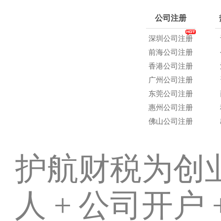
公司注册
深圳公司注册
前海公司注册
香港公司注册
广州公司注册
东莞公司注册
惠州公司注册
佛山公司注册
护航财税为创业
人 + 公司开户