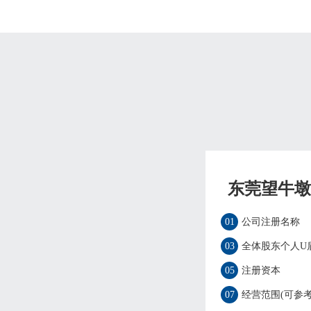
东莞望牛墩
01
公司注册名称
03
全体股东个人U
05
注册资本
07
经营范围(可参考