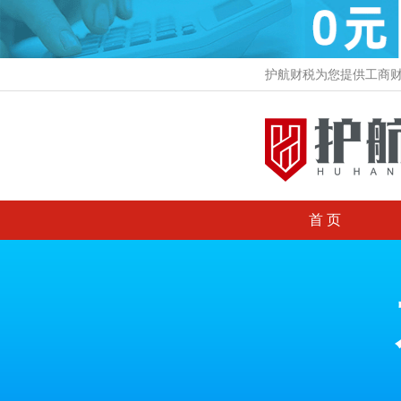
护航财税为您提供工商
首 页