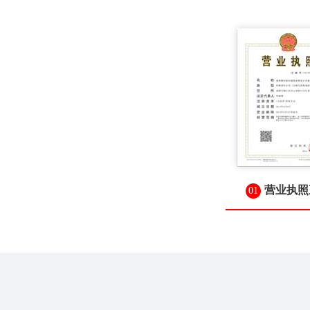
营业执照
01