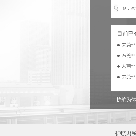
东莞**
东莞**
东莞**
目前已
东莞**
东莞**
东莞**
东莞**
东莞**
护航为
护航财