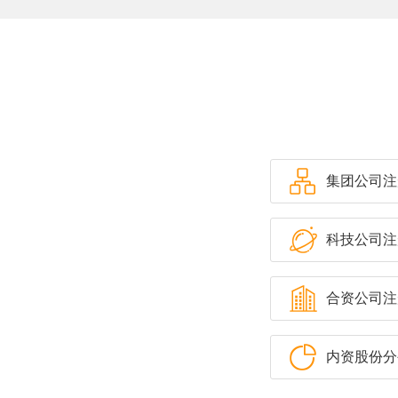
集团公司注
科技公司注
合资公司注
内资股份分