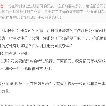
读]：
想在深圳创业注册公司的同志，注册前要清楚的了解注册公司
会因为一时冲动注册了公司，注册好了不知道要干嘛了，让护航财税
好处有哪些呢？在深圳注册公司复杂吗？
在深圳创业注册公司的同志，注册前要清楚的了解注册公司的好
因为一时冲动注册了公司，注册好了不知道要干嘛了，让护航财税
司的好处有哪些呢？在深圳注册公司复杂吗？
册公司有以下好处：
、注册公司需要的资料会经过银行、工商部门、税务部门等核查
实性和公开性，易取得对方认可。
、公司内部规章，貝有较强自治性，其效力仅及于公司和相关当
和力量。