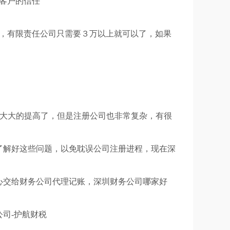
客户的信任
上，有限责任公司只需要３万以上就可以了，如果
也大大的提高了，但是注册公司也非常复杂，有很
了解好这些问题，以免耽误公司注册进程，现在深
心交给财务公司代理记账，深圳财务公司哪家好
司-护航财税