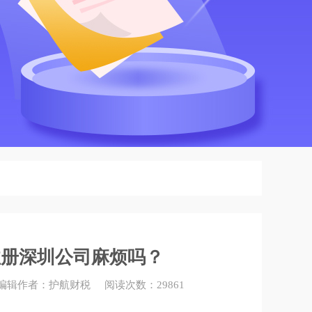
注册深圳公司麻烦吗？
21 编辑作者：护航财税 阅读次数：29861