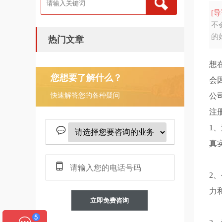
[导
不
的
热门文章
想
您想要了解什么？
会
快速解答您的各种疑问
公
注
1
真
2
力
立即免费咨询