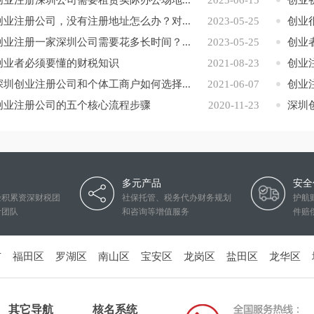
创业注册深圳公司需要租赁实际办公场地...
2023-06-15
创业
创业注册公司，没有注册地址怎么办？对...
2023-05-25
创业
创业注册一家深圳公司需要花多长时间？...
2023-05-25
创业
创业者必须要懂的财税知识
2021-08-23
创业
深圳创业注册公司和个体工商户如何选择...
2021-06-07
创业
创业注册公司的五个核心流程步骤
2020-11-23
深圳
多元产品
安全
验积累资深财税团
社保托管、税务代办财务规划
护航
计团队
和咨询等增值服务
件赔
市
福田区
罗湖区
南山区
宝安区
龙岗区
盐田区
龙华区
其它导航
核名系统