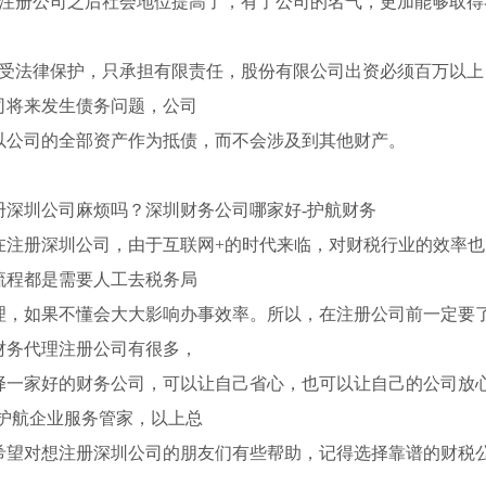
、注册公司之后社会地位提高了，有了公司的名气，更加能够取得
、受法律保护，只承担有限责任，股份有限公司出资必须百万以
司将来发生债务问题，公司
以公司的全部资产作为抵债，而不会涉及到其他财产。
册深圳公司麻烦吗？深圳财务公司哪家好-护航财务
在注册深圳公司，由于互联网+的时代来临，对财税行业的效率
流程都是需要人工去税务局
理，如果不懂会大大影响办事效率。所以，在注册公司前一定要
财务代理注册公司有很多，
择一家好的财务公司，可以让自己省心，也可以让自己的公司放
-护航企业服务管家，以上总
希望对想注册深圳公司的朋友们有些帮助，记得选择靠谱的财税公