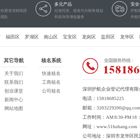
多元产品
安全
验积累资深财税团
社保托管、税务代办财务规划
护航
计团队
和咨询等增值服务
件赔
市
福田区
罗湖区
南山区
宝安区
龙岗区
盐田区
龙华区
其它导航
核名系统
关于我们
快速核名
联系我们
工商核名
深圳护航企业登记代理有限
创业课堂
公司核名
电话：15818685225
新闻中心
邮箱：3203229200@qq.co
网站地图
工作时间：AM 8:30-PM 1
网址：www.51huhang.com
公司地址：深圳市龙华区民治