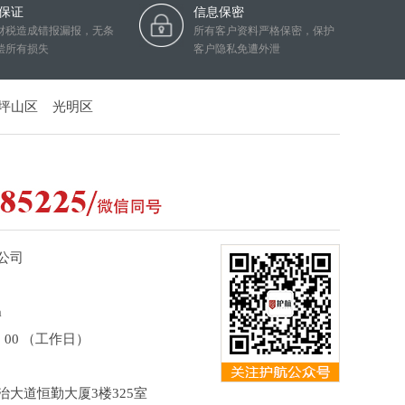
保证
信息保密
财税造成错报漏报，无条
所有客户资料严格保密，保护
偿所有损失
客户隐私免遭外泄
坪山区
光明区
公司
m
8：00 （工作日）
大道恒勤大厦3楼325室