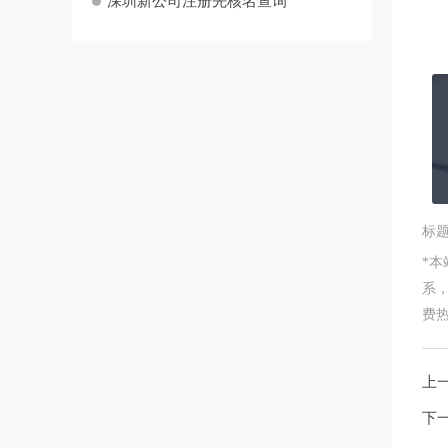
深圳新公司注册先核名查询
标
*
系
费热线
上
下