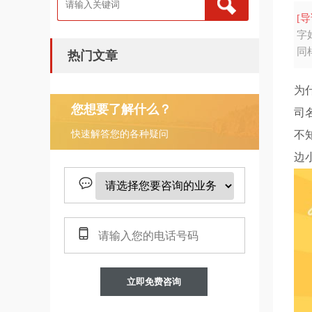
[导
字
同
热门文章
为
您想要了解什么？
司
快速解答您的各种疑问
不
边
立即免费咨询