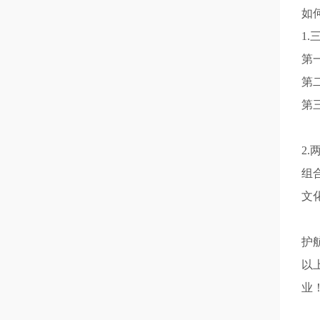
如
1
第
第
第
2
组
文
护
以
业