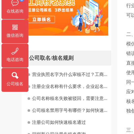
行
在线咨询
可
二
微信咨询
模
错
公司取名/核名规则
电话咨询
直
使
营业执照名字为什么审核不过？工商...
同
公司核名
注册企业名称有什么要求，企业起名...
应
公司名称核名失败被驳回，需要注意...
核
公司核名禁用字号有哪些？如何快速...
独
注册公司如何快速核名通过
三