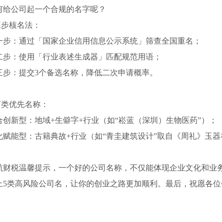
何给公司起一个合规的名字呢？
.三步核名法：
一步：通过「国家企业信用信息公示系统」筛查全国重名；
二步：使用「行业表述生成器」匹配规范用语；
三步：提交3个备选名称，降低二次申请概率。
.两类优先名称：
合创新型：地域+生僻字+行业（如“崧蓝（深圳）生物医药”）；
化赋能型：古籍典故+行业（如“青圭建筑设计”取自《周礼》玉器
航财税温馨提示，一个好的公司名称，不仅能体现企业文化和业
上5类高风险公司名，让你的创业之路更加顺利。最后，祝愿各
！