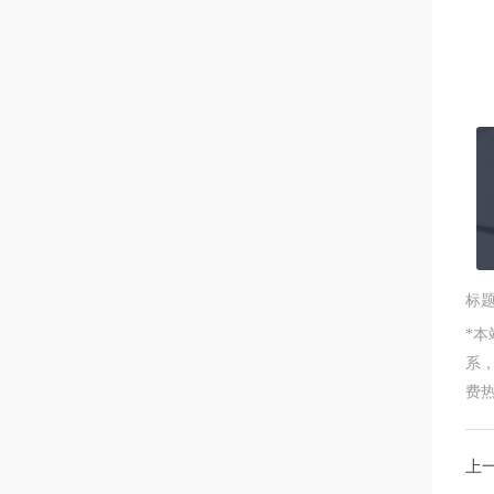
标
*
系
费热线
上