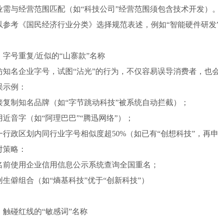
业需与经营范围匹配（如“科技公司”经营范围须包含技术开发）
以参考《国民经济行业分类》选择规范表述，例如“智能硬件研发”
、字号重复/近似的“山寨款”名称
仿知名企业字号，试图“沾光”的行为，不仅容易误导消费者，也
误示例：
接复制知名品牌（如“字节跳动科技”被系统自动拦截）；
用近音字（如“阿理巴巴”“腾迅网络”）；
一行政区划内同行业字号相似度超50%（如已有“创想科技”，再申
对策略：
名前使用企业信用信息公示系统查询全国重名；
创生僻组合（如“熵基科技”优于“创新科技”）
、触碰红线的“敏感词”名称