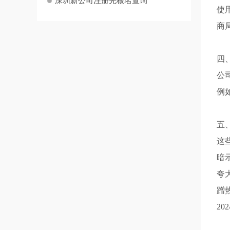
深圳新公司注册先核名查询
使
商
四
公
例
五
这
暗
夸
蹭
2