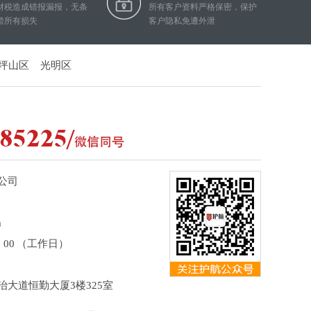
财税造成错报漏报，无条
所有客户资料严格保密，保护
偿所有损失
客户隐私免遭外泄
坪山区
光明区
公司
m
8：00 （工作日）
大道恒勤大厦3楼325室