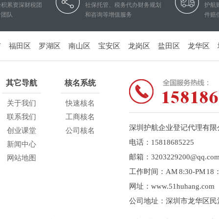
验积累资深财税团
社保托管、税务代办财务规划
护航
计团队
和咨询等增值服务
件赔
市
福田区
罗湖区
南山区
宝安区
龙岗区
盐田区
龙华区
其它导航
核名系统
关于我们
快速核名
联系我们
工商核名
深圳护航企业登记代理有限
创业课堂
公司核名
电话：15818685225
新闻中心
邮箱：3203229200@qq.co
网站地图
工作时间：AM 8:30-PM 1
网址：www.51huhang.com
公司地址：深圳市龙华区民治