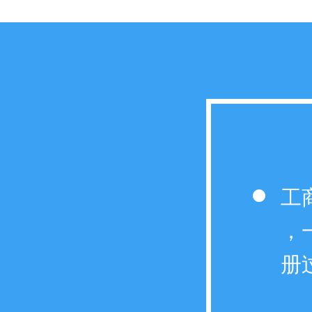
工
，
册