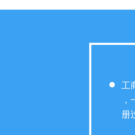
工
，
册