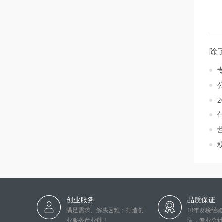
除
创业服务
品质保证
满足需求、解决困难；打造创
10年财税经
业服务产业链！
队，专业会