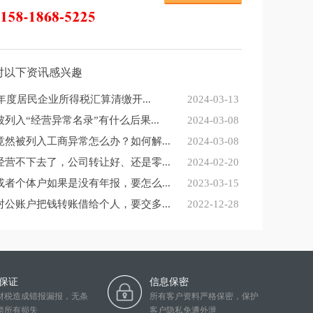
对以下资讯感兴趣
3年度居民企业所得税汇算清缴开...
2024-03-13
列入“经营异常名录”有什么后果...
2024-03-08
竟然被列入工商异常怎么办？如何解...
2024-03-08
经营不下去了，公司转让好、还是零...
2024-02-20
或者个体户如果是没有年报，要怎么...
2023-03-15
对公账户把钱转账借给个人，要交多...
2022-12-28
保证
信息保密
财税造成错报漏报，无条
所有客户资料严格保密，保护
偿所有损失
客户隐私免遭外泄