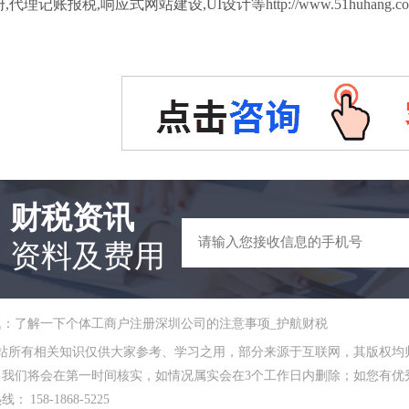
,代理记账报税,响应式网站建设,UI设计等http://www.51huhan
财税资讯
资料及费用
题：了解一下个体工商户注册深圳公司的注意事项_护航财税
本站所有相关知识仅供大家参考、学习之用，部分来源于互联网，其版权均
，我们将会在第一时间核实，如情况属实会在3个工作日内删除；如您有优秀
： 158-1868-5225