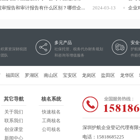
税审报告和审计报告有什么区别？哪些企...
2024-03-13
企业
多元产品
安全
验积累资深财税团
社保托管、税务代办财务规划
护航
计团队
和咨询等增值服务
件赔
市
福田区
罗湖区
南山区
宝安区
龙岗区
盐田区
龙华区
其它导航
核名系统
关于我们
快速核名
联系我们
工商核名
深圳护航企业登记代理有限
创业课堂
公司核名
电话：15818685225
新闻中心