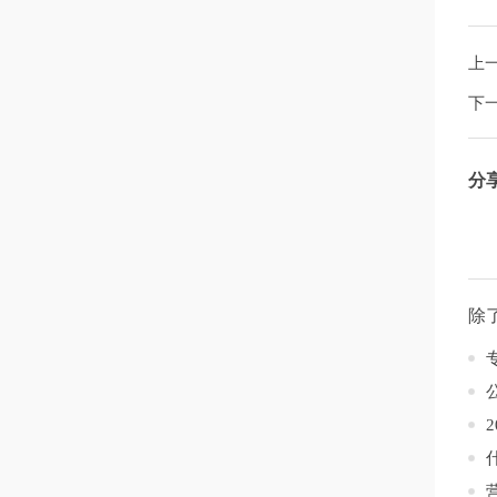
上
下
分
除