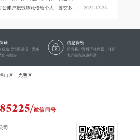
对公账户把钱转账借给个人，要交多...
2022-12-28
保证
信息保密
财税造成错报漏报，无条
所有客户资料严格保密，保护
偿所有损失
客户隐私免遭外泄
坪山区
光明区
公司