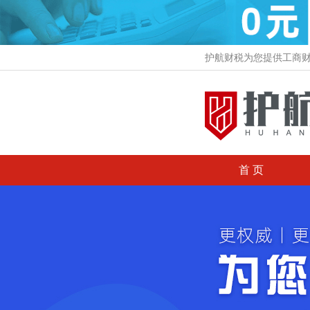
护航财税为您提供工商
首 页