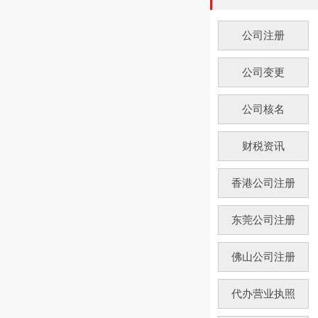
公司注册
公司变更
公司核名
财税资讯
香港公司注册
东莞公司注册
佛山公司注册
代办营业执照