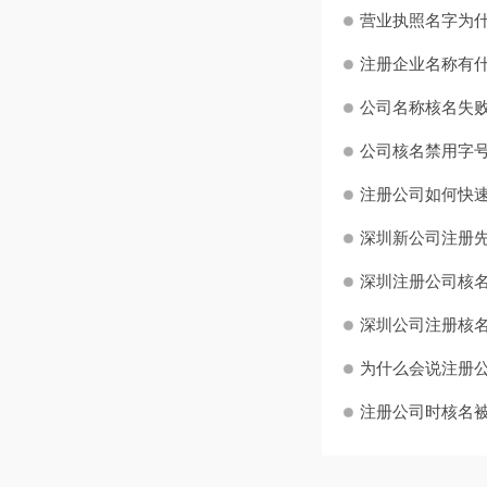
营业执照名字为什
注册企业名称有什
公司名称核名失败
公司核名禁用字号
注册公司如何快
深圳新公司注册
深圳注册公司核
深圳公司注册核名
为什么会说注册公
注册公司时核名被