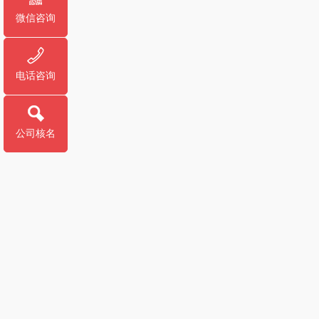
微信咨询
电话咨询
公司核名