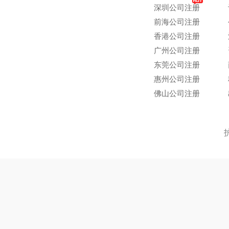
深圳公司注册
前海公司注册
香港公司注册
广州公司注册
东莞公司注册
惠州公司注册
佛山公司注册