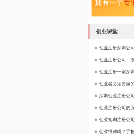
创业课堂
创业注册深圳公司
创业注册公司，没
创业注册一家深圳
创业者必须要懂
深圳创业注册公司
创业注册公司的
创业初期注册公司需
创业很难吗？手把