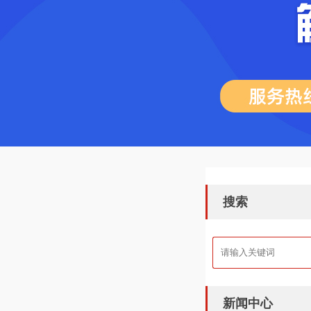
搜索
新闻中心