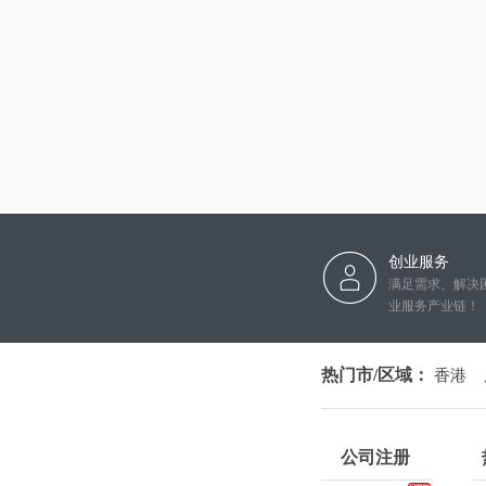
创业服务
满足需求、解决
业服务产业链！
热门市/区域：
香港
公司注册