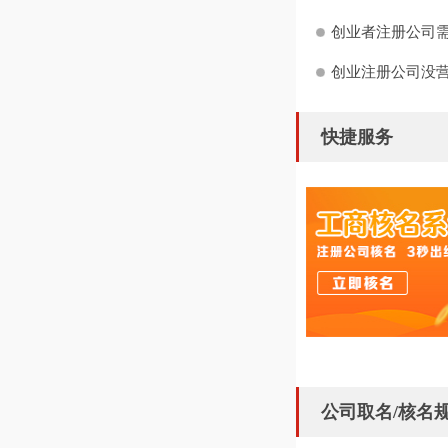
创业者注册公司需
创业注册公司没
快捷服务
公司取名/核名