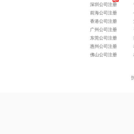
深圳公司注册
前海公司注册
香港公司注册
广州公司注册
东莞公司注册
惠州公司注册
佛山公司注册