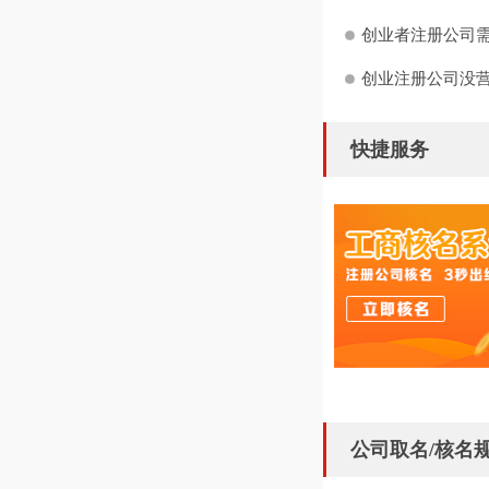
创业者注册公司需
创业注册公司没
快捷服务
公司取名/核名