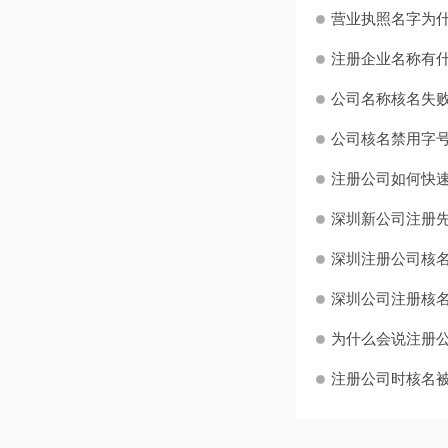
营业执照名字为什
注册企业名称有什
公司名称核名失败
公司核名禁用字号
注册公司如何快
深圳新公司注册
深圳注册公司核
深圳公司注册核名
为什么会说注册公
注册公司时核名被