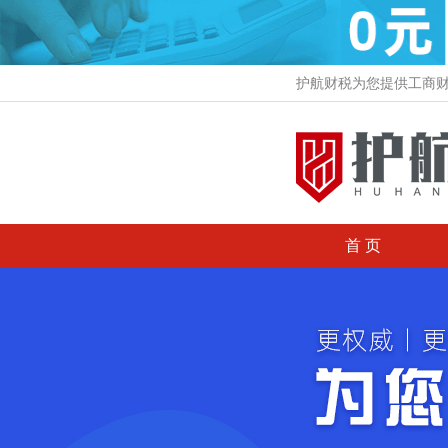
护航财税为您提供工商
首 页