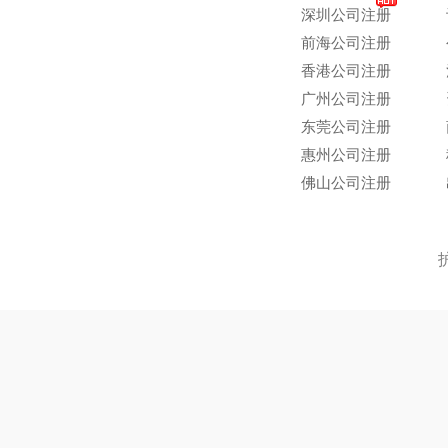
深圳公司注册
前海公司注册
香港公司注册
广州公司注册
东莞公司注册
惠州公司注册
佛山公司注册