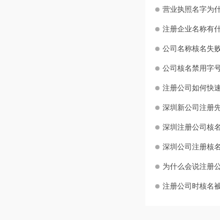
营业执照名字为什
注册企业名称有什
公司名称核名失败
公司核名禁用字号
注册公司如何快
深圳新公司注册
深圳注册公司核
深圳公司注册核名
为什么会说注册公
注册公司时核名被