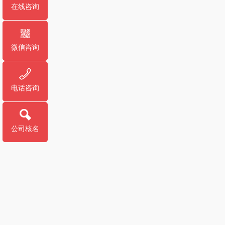
在线咨询
微信咨询
电话咨询
公司核名