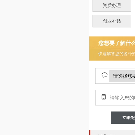
资质办理
创业补贴
您想要了解什
快速解答您的各种
立即免