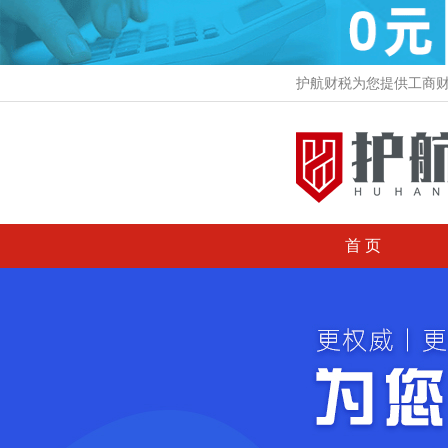
护航财税为您提供工商
首 页