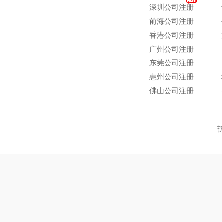
深圳公司注册
前海公司注册
香港公司注册
广州公司注册
东莞公司注册
惠州公司注册
佛山公司注册