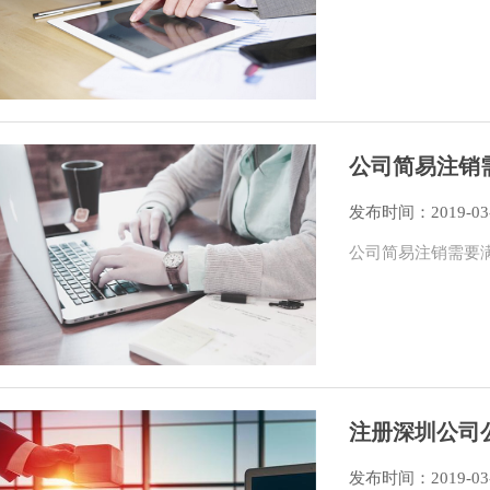
公司简易注销
发布时间：2019-03
公司简易注销需要
注册深圳公司
发布时间：2019-03