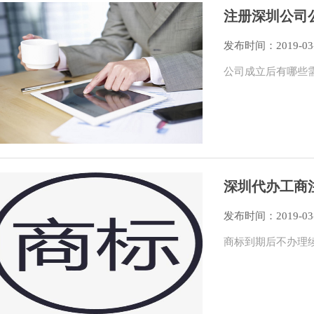
注册深圳公司
发布时间：2019-03
公司成立后有哪些
深圳代办工商
后果
发布时间：2019-03
商标到期后不办理