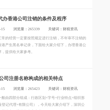
代办香港公司注销的条件及程序
-15
浏览量：265339
关键词：财税资讯
正常的经营一定要按照规定进行注销，不年审不注销的
香港产生黑名单记录，下面给大家介绍下，办理香港公
序，提供给大家参考。
,公司注册名称构成的相关特点
-15
浏览量：265423
关键词：财税资讯
一般由四部分组成：行政区划+字号+行业特点+组织形
企业登记代理+有限公司），今天给大家介绍下，深圳公