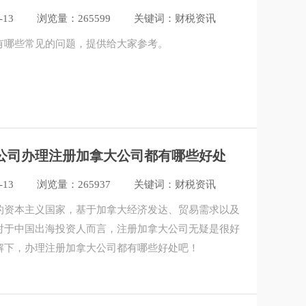
-13
浏览量：265599
关键词：财税资讯
有哪些常见的问题，提供给大家参考。
公司办理注册加拿大公司都有哪些好处
-13
浏览量：265937
关键词：财税资讯
的资本主义国家，基于加拿大经济发达、贸易需求以及
对于中国出海投资人而言，注册加拿大公司无疑是很好
解下，办理注册加拿大公司都有哪些好处吧！