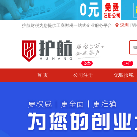
深圳
[切
护航财税为您提供工商财税一站式企业服务平台
首 页
公司注册
记账报税