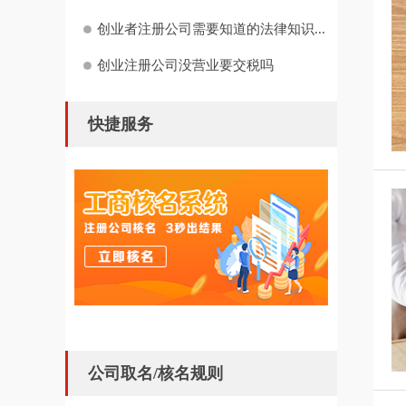
创业者注册公司需要知道的法律知识...
创业注册公司没营业要交税吗
快捷服务
公司取名/核名规则