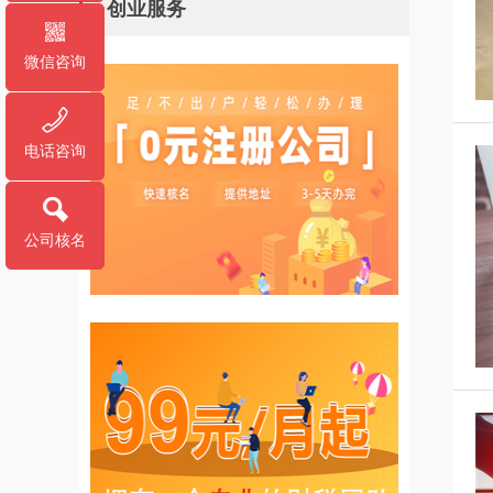
创业服务
微信咨询
电话咨询
公司核名