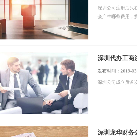
深圳公司注册后只
会产生哪些费用，
深圳代办工商
事项
发布时间：2019-03
深圳公司成立后首
深圳龙华财务