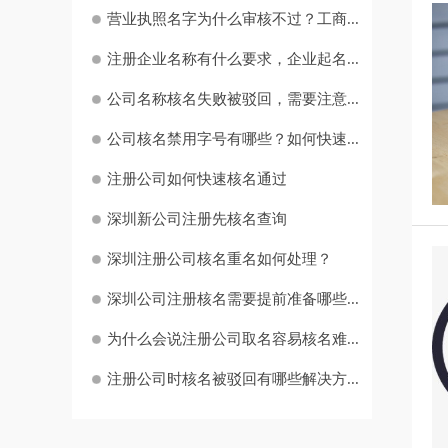
营业执照名字为什么审核不过？工商...
注册企业名称有什么要求，企业起名...
公司名称核名失败被驳回，需要注意...
公司核名禁用字号有哪些？如何快速...
注册公司如何快速核名通过
深圳新公司注册先核名查询
深圳注册公司核名重名如何处理？
深圳公司注册核名需要提前准备哪些...
为什么会说注册公司取名容易核名难...
注册公司时核名被驳回有哪些解决方...