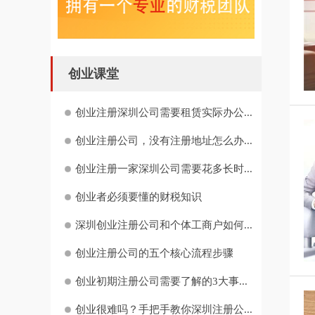
创业课堂
创业注册深圳公司需要租赁实际办公...
创业注册公司，没有注册地址怎么办...
创业注册一家深圳公司需要花多长时...
创业者必须要懂的财税知识
深圳创业注册公司和个体工商户如何...
创业注册公司的五个核心流程步骤
创业初期注册公司需要了解的3大事...
创业很难吗？手把手教你深圳注册公...