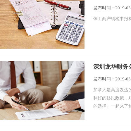
题
发布时间：2019-03
体工商户纳税申报
深圳龙华财务
发布时间：2019-03
加拿大是高度发达
利好的移民政策，
的选择。一起来了