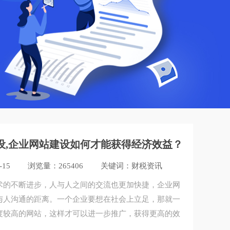
设,企业网站建设如何才能获得经济效益？
-15
浏览量：265406
关键词：财税资讯
术的不断进步，人与人之间的交流也更加快捷，企业网
与人沟通的距离。一个企业要想在社会上立足，那就一
度较高的网站，这样才可以进一步推广，获得更高的效