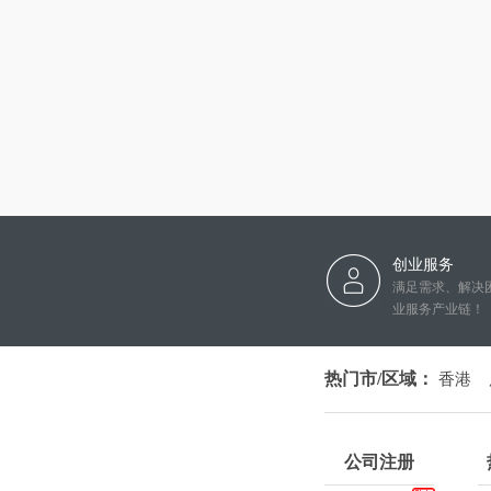
创业服务
满足需求、解决
业服务产业链！
热门市/区域：
香港
公司注册