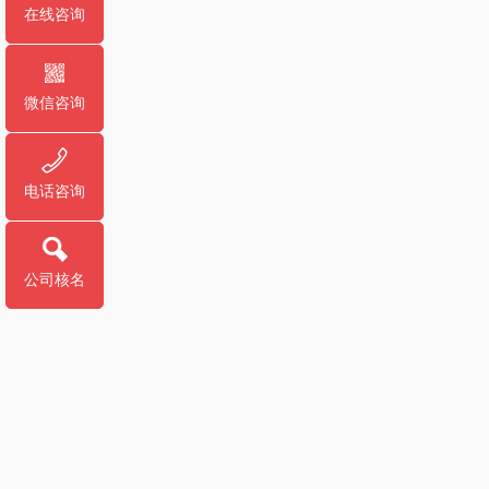
在线咨询
微信咨询
电话咨询
公司核名