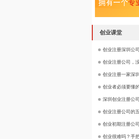
创业课堂
创业注册深圳公司
创业注册公司，没
创业注册一家深圳
创业者必须要懂
深圳创业注册公司
创业注册公司的
创业初期注册公司需
创业很难吗？手把