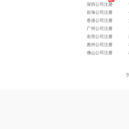
深圳公司注册
前海公司注册
香港公司注册
广州公司注册
东莞公司注册
惠州公司注册
佛山公司注册