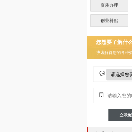
资质办理
创业补贴
您想要了解什
快速解答您的各种
立即免