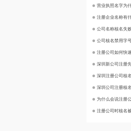
营业执照名字为什
注册企业名称有什
公司名称核名失败
公司核名禁用字号
注册公司如何快
深圳新公司注册
深圳注册公司核
深圳公司注册核名
为什么会说注册公
注册公司时核名被