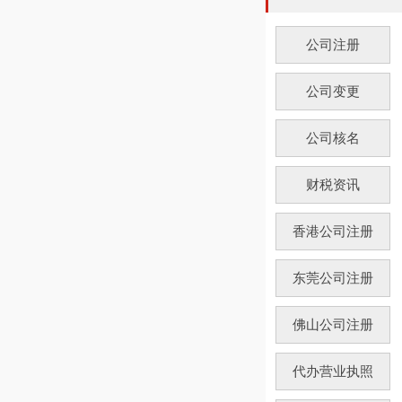
公司注册
公司变更
公司核名
财税资讯
香港公司注册
东莞公司注册
佛山公司注册
代办营业执照