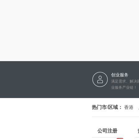
创业服务
满足需求、解决
业服务产业链！
热门市/区域：
香港
公司注册