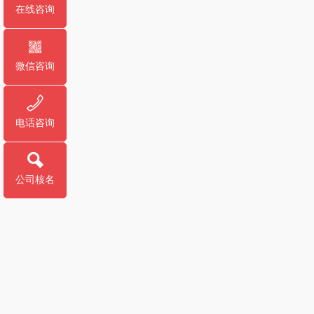
在线咨询
微信咨询
电话咨询
公司核名