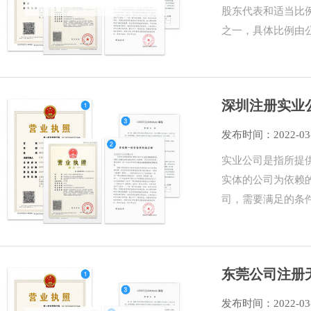
股东代表和适当比
之一，具体比例由
深圳注册实业
发布时间：2022-03
实业公司是指所提
实体的公司为依赖
司​，需要满足的条
东莞公司注册
发布时间：2022-03