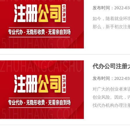
发布时间：2022-03
如今，随着就业环
那么，新手初次注册
代办公司注册
发布时间：2022-03
对广大的创业者来
创业风险。因此，
找代办机构办理注