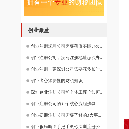
创业课堂
创业注册深圳公司需要租赁实际办公...
创业注册公司，没有注册地址怎么办...
创业注册一家深圳公司需要花多长时...
创业者必须要懂的财税知识
深圳创业注册公司和个体工商户如何...
创业注册公司的五个核心流程步骤
创业初期注册公司需要了解的3大事...
创业很难吗？手把手教你深圳注册公...