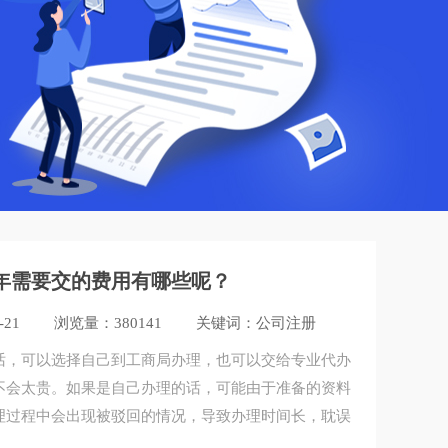
年需要交的费用有哪些呢？
-21
浏览量：380141
关键词：公司注册
话，可以选择自己到工商局办理，也可以交给专业代办
不会太贵。如果是自己办理的话，可能由于准备的资料
理过程中会出现被驳回的情况，导致办理时间长，耽误