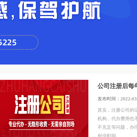
公司注册后每
发布时间：2022-03
其实，注册公司的
机构，代办费用也
不充足等问题，办
创业时间。