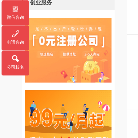
创业服务
微信咨询
电话咨询
公司核名