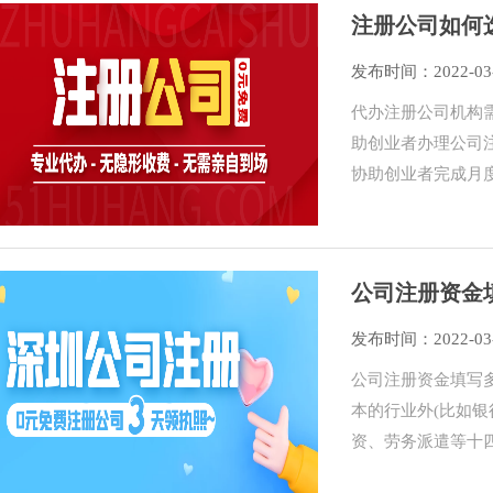
注册公司如何
发布时间：2022-03
代办注册公司机构
助创业者办理公司
协助创业者完成月
公司注册资金
发布时间：2022-03
公司注册资金填写
本的行业外(比如
资、劳务派遣等十