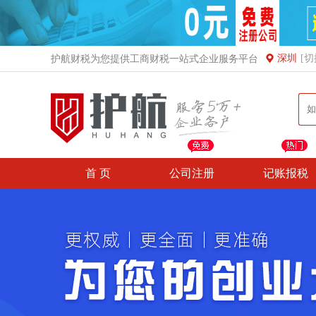
深圳
[切
护航财税为您提供工商财税一站式企业服务平台
首 页
公司注册
记账报税