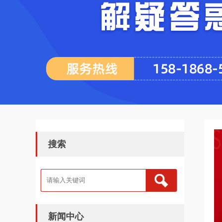
搜索
新闻中心