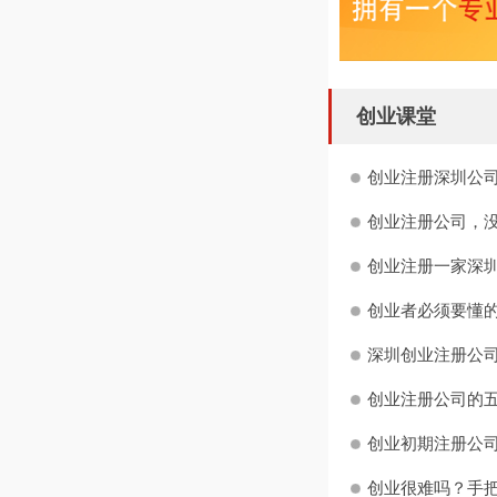
创业课堂
创业注册深圳公司
创业注册公司，没
创业注册一家深圳
创业者必须要懂
深圳创业注册公司
创业注册公司的
创业初期注册公司需
创业很难吗？手把