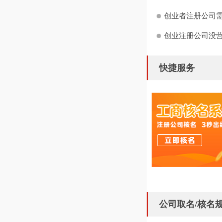
创业者注册公司需
创业注册公司没
快捷服务
公司取名/核名