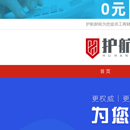
护航财税为您提供工商
首 页