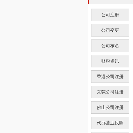
公司注册
公司变更
公司核名
财税资讯
香港公司注册
东莞公司注册
佛山公司注册
代办营业执照