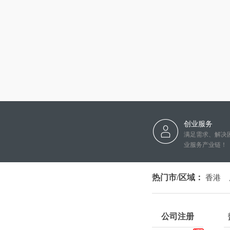
创业服务
满足需求、解决
业服务产业链！
热门市/区域：
香港
公司注册